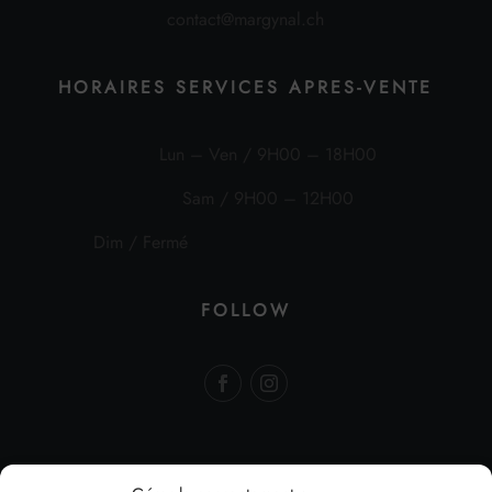
contact@margynal.ch
HORAIRES SERVICES APRES-VENTE
Lun – Ven / 9H00 – 18H00
Sam / 9H00 – 12H00
Dim / Fermé
FOLLOW