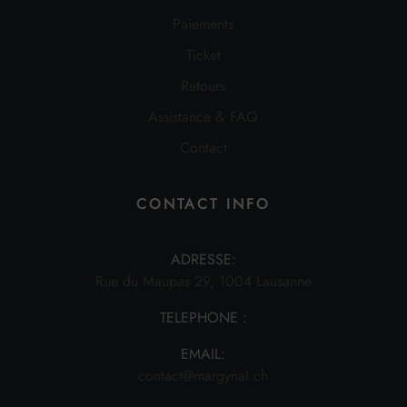
Paiements
Ticket
Retours
Assistance & FAQ
Contact
CONTACT INFO
ADRESSE:
Rue du Maupas 29, 1004 Lausanne
TELEPHONE :
EMAIL:
contact@margynal.ch