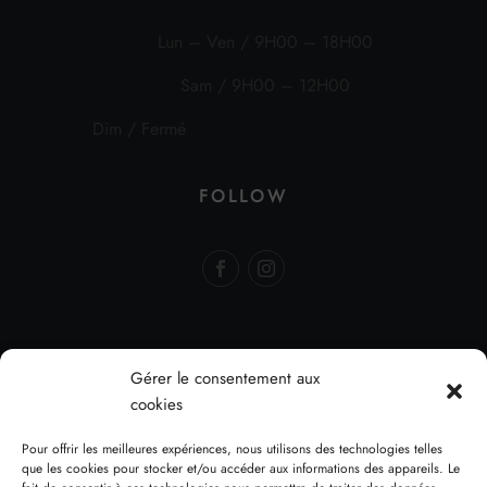
Lun – Ven / 9H00 – 18H00
Sam / 9H00 – 12H00
Dim / Fermé
FOLLOW
Gérer le consentement aux
cookies
Politique de
Conditions
Politique de
Pour offrir les meilleures expériences, nous utilisons des technologies telles
confidentialité
générales de
cookies (UE)
que les cookies pour stocker et/ou accéder aux informations des appareils. Le
vente