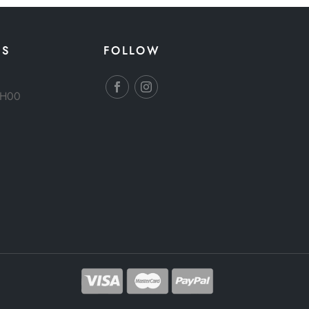
ES
FOLLOW
8H00