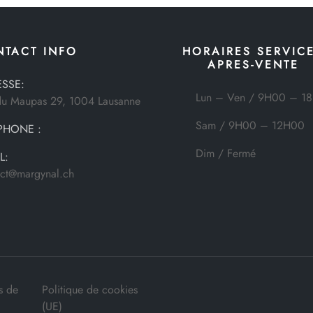
NTACT INFO
HORAIRES SERVIC
APRES-VENTE
SSE:
Lun – Ven / 9H00 – 1
du Maupas 29, 1004 Lausanne
Sam / 9H00 – 12H00
PHONE :
Dim / Fermé
L:
act@margynal.ch
s de
Politique de cookies
(UE)